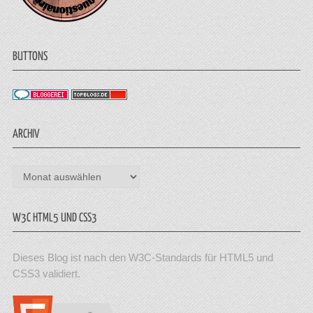
BUTTONS
ARCHIV
Archiv
W3C HTML5 UND CSS3
Dieses Blog ist nach den W3C-Standards für HTML5 und
CSS3 validiert.