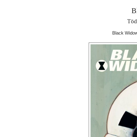
B
Töd
Black Widow