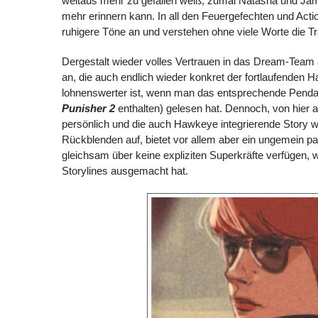
weitaus mehr zu gefallen weiß, zumal Natasha und Jam
mehr erinnern kann. In all den Feuergefechten und Ac
ruhigere Töne an und verstehen ohne viele Worte die Tr
Dergestalt wieder volles Vertrauen in das Dream-Team 
an, die auch endlich wieder konkret der fortlaufenden 
lohnenswerter ist, wenn man das entsprechende Pendan
Punisher 2
enthalten) gelesen hat. Dennoch, von hier 
persönlich und die auch Hawkeye integrierende Story 
Rückblenden auf, bietet vor allem aber ein ungemein 
gleichsam über keine expliziten Superkräfte verfügen,
Storylines ausgemacht hat.