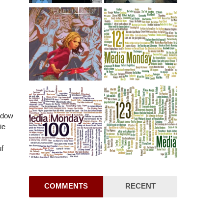
idow
ie
uf
COMMENTS
RECENT