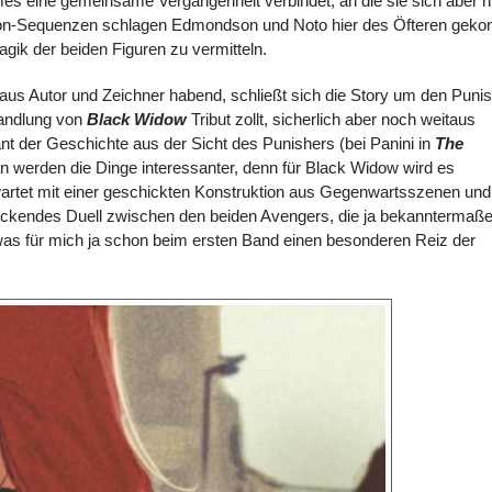
es eine gemeinsame Vergangenheit verbindet, an die sie sich aber n
tion-Sequenzen schlagen Edmondson und Noto hier des Öfteren geko
agik der beiden Figuren zu vermitteln.
aus Autor und Zeichner habend, schließt sich die Story um den Puni
Handlung von
Black Widow
Tribut zollt, sicherlich aber noch weitaus
t der Geschichte aus der Sicht des Punishers (bei Panini in
The
an werden die Dinge interessanter, denn für Black Widow wird es
wartet mit einer geschickten Konstruktion aus Gegenwartsszenen und
packendes Duell zwischen den beiden Avengers, die ja bekanntermaß
 was für mich ja schon beim ersten Band einen besonderen Reiz der