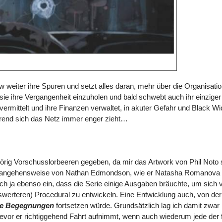
w weiter ihre Spuren und setzt alles daran, mehr über die Organisati
e ihre Vergangenheit einzuholen und bald schwebt auch ihr einziger
e vermittelt und ihre Finanzen verwaltet, in akuter Gefahr und Black W
während sich das Netz immer enger zieht…
rig Vorschusslorbeeren gegeben, da mir das Artwork von Phil Noto 
Herangehensweise von Nathan Edmondson, wie er Natasha Romanova
ch ja ebenso ein, dass die Serie einige Ausgaben bräuchte, um sich
werteren) Procedural zu entwickeln. Eine Entwicklung auch, von der
he Begegnungen
fortsetzen würde. Grundsätzlich lag ich damit zwar
 bevor er richtiggehend Fahrt aufnimmt, wenn auch wiederum jede der 