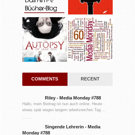
COMMENTS
RECENT
Riley
-
Media Monday #788
Hallo, mein Beitrag ist nun auch online. Heute
etwas spät wegen langem arbeitsreichen Tag ...
Singende Lehrerin
-
Media
Monday #788