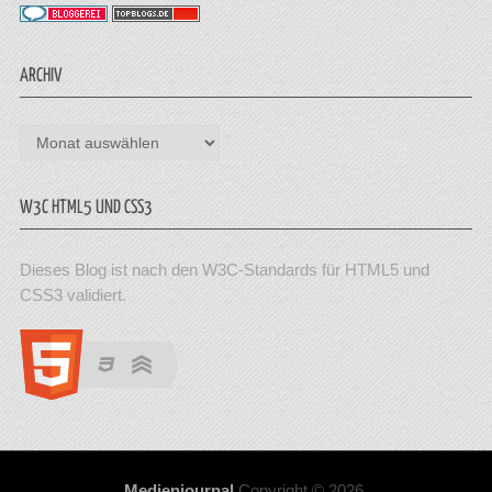
ARCHIV
Archiv
W3C HTML5 UND CSS3
Dieses Blog ist nach den W3C-Standards für HTML5 und
CSS3 validiert.
Medienjournal
Copyright © 2026.