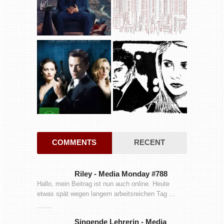
COMMENTS
RECENT
Riley
-
Media Monday #788
Hallo, mein Beitrag ist nun auch online. Heute
etwas spät wegen langem arbeitsreichen Tag ...
Singende Lehrerin
-
Media