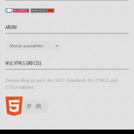
ARCHIV
Archiv
W3C HTML5 UND CSS3
Dieses Blog ist nach den W3C-Standards für HTML5 und
CSS3 validiert.