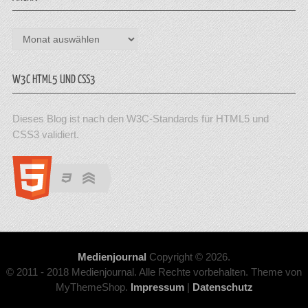
Archiv
W3C HTML5 UND CSS3
Dieses Blog ist nach den W3C-Standards für HTML5 und
CSS3 validiert.
Medienjournal
Copyright © 2026.
© 2011 - 2018 Medienjournal. Alle Rechte vorbehalten. Theme von
MyThemeShop.
Impressum
|
Datenschutz