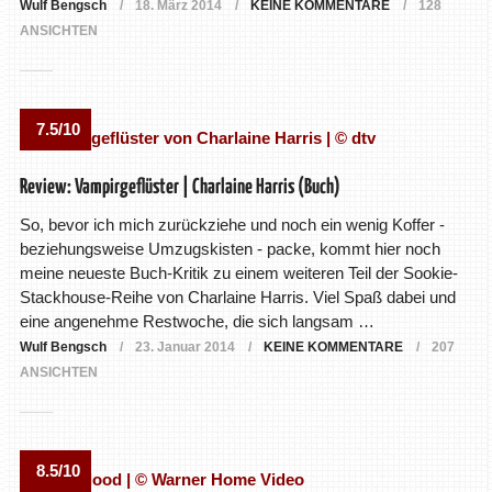
Wulf Bengsch
18. März 2014
KEINE KOMMENTARE
128
ANSICHTEN
7.5/10
Review: Vampirgeflüster | Charlaine Harris (Buch)
So, bevor ich mich zurückziehe und noch ein wenig Koffer -
beziehungsweise Umzugskisten - packe, kommt hier noch
meine neueste Buch-Kritik zu einem weiteren Teil der Sookie-
Stackhouse-Reihe von Charlaine Harris. Viel Spaß dabei und
eine angenehme Restwoche, die sich langsam …
Wulf Bengsch
23. Januar 2014
KEINE KOMMENTARE
207
ANSICHTEN
8.5/10