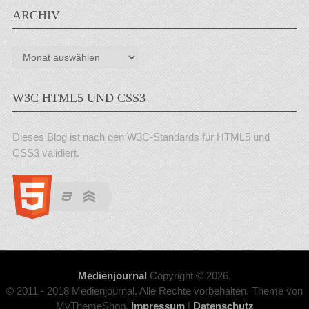
ARCHIV
Archiv
W3C HTML5 UND CSS3
Dieses Blog ist nach den W3C-Standards für HTML5 und
CSS3 validiert.
Medienjournal
Copyright © 2026.
© 2011 - 2018 Medienjournal. Alle Rechte vorbehalten. Theme von
MyThemeShop.
Impressum
|
Datenschutz