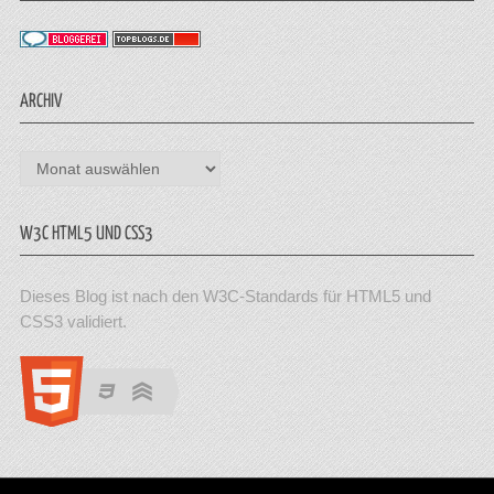
ARCHIV
Archiv
W3C HTML5 UND CSS3
Dieses Blog ist nach den W3C-Standards für HTML5 und
CSS3 validiert.