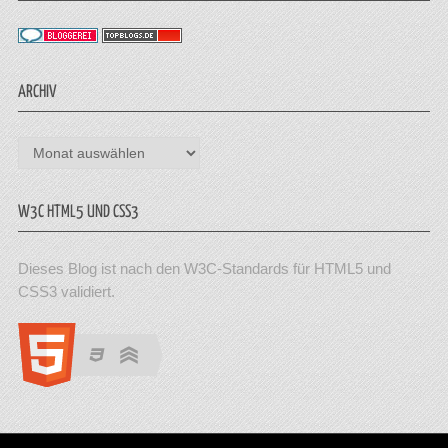
ARCHIV
Archiv
W3C HTML5 UND CSS3
Dieses Blog ist nach den W3C-Standards für HTML5 und
CSS3 validiert.