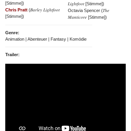
[Stimme])
Lightfoot
[Stimme])
Barley Lightfoot
Chris Pratt
(
The
Octavia Spencer (
[Stimme])
Manticore
[Stimme])
Genre:
Animation | Abenteuer | Fantasy | Komödie
Trailer: