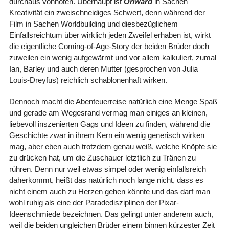
durchaus vonnöten. Überhaupt ist
Onward
in Sachen
Kreativität ein zweischneidiges Schwert, denn während der
Film in Sachen Worldbuilding und diesbezüglichem
Einfallsreichtum über wirklich jeden Zweifel erhaben ist, wirkt
die eigentliche Coming-of-Age-Story der beiden Brüder doch
zuweilen ein wenig aufgewärmt und vor allem kalkuliert, zumal
Ian, Barley und auch deren Mutter (gesprochen von Julia
Louis-Dreyfus) reichlich schablonenhaft wirken.
Dennoch macht die Abenteuerreise natürlich eine Menge Spaß
und gerade am Wegesrand vermag man einiges an kleinen,
liebevoll inszenierten Gags und Ideen zu finden, während die
Geschichte zwar in ihrem Kern ein wenig generisch wirken
mag, aber eben auch trotzdem genau weiß, welche Knöpfe sie
zu drücken hat, um die Zuschauer letztlich zu Tränen zu
rühren. Denn nur weil etwas simpel oder wenig einfallsreich
daherkommt, heißt das natürlich noch lange nicht, dass es
nicht einem auch zu Herzen gehen könnte und das darf man
wohl ruhig als eine der Paradedisziplinen der Pixar-
Ideenschmiede bezeichnen. Das gelingt unter anderem auch,
weil die beiden ungleichen Brüder einem binnen kürzester Zeit