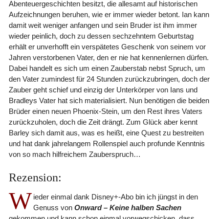
Abenteuergeschichten besitzt, die allesamt auf historischen
Aufzeichnungen beruhen, wie er immer wieder betont. Ian kann
damit weit weniger anfangen und sein Bruder ist ihm immer
wieder peinlich, doch zu dessen sechzehntem Geburtstag
erhält er unverhofft ein verspätetes Geschenk von seinem vor
Jahren verstorbenen Vater, den er nie hat kennenlernen dürfen.
Dabei handelt es sich um einen Zauberstab nebst Spruch, um
den Vater zumindest für 24 Stunden zurückzubringen, doch der
Zauber geht schief und einzig der Unterkörper von Ians und
Bradleys Vater hat sich materialisiert. Nun benötigen die beiden
Brüder einen neuen Phoenix-Stein, um den Rest ihres Vaters
zurückzuholen, doch die Zeit drängt. Zum Glück aber kennt
Barley sich damit aus, was es heißt, eine Quest zu bestreiten
und hat dank jahrelangem Rollenspiel auch profunde Kenntnis
von so mach hilfreichem Zauberspruch…
Rezension:
W
ieder einmal dank Disney+-Abo bin ich jüngst in den
Genuss von
Onward – Keine halben Sachen
gekommen und kann schon einmal vorwegschicken, dass