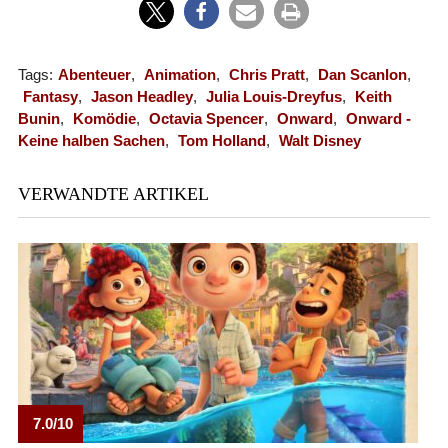
Tags:
Abenteuer
,
Animation
,
Chris Pratt
,
Dan Scanlon
,
Fantasy
,
Jason Headley
,
Julia Louis-Dreyfus
,
Keith
Bunin
,
Komödie
,
Octavia Spencer
,
Onward
,
Onward -
Keine halben Sachen
,
Tom Holland
,
Walt Disney
VERWANDTE ARTIKEL
7.0/10