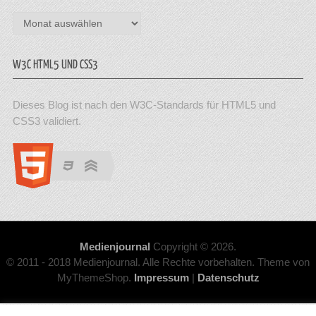
Archiv
W3C HTML5 UND CSS3
Dieses Blog ist nach den W3C-Standards für HTML5 und
CSS3 validiert.
Medienjournal
Copyright © 2026.
© 2011 - 2018 Medienjournal. Alle Rechte vorbehalten. Theme von
MyThemeShop.
Impressum
|
Datenschutz