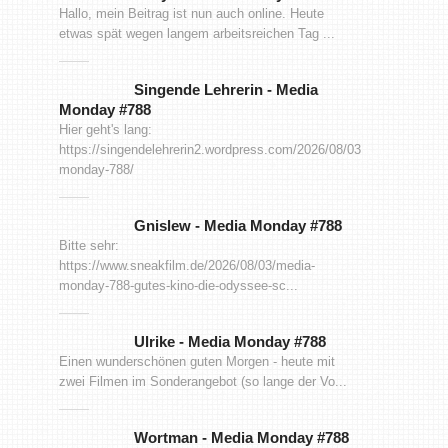
Hallo, mein Beitrag ist nun auch online. Heute
etwas spät wegen langem arbeitsreichen Tag ...
Singende Lehrerin
-
Media
Monday #788
Hier geht's lang:
https://singendelehrerin2.wordpress.com/2026/08/03/media-
monday-788/
Gnislew
-
Media Monday #788
Bitte sehr:
https://www.sneakfilm.de/2026/08/03/media-
monday-788-gutes-kino-die-odyssee-sc...
Ulrike
-
Media Monday #788
Einen wunderschönen guten Morgen - heute mit
zwei Filmen im Sonderangebot (so lange der Vo...
Wortman
-
Media Monday #788