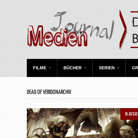
FILME
BÜCHER
SERIEN
GR
DEAD OF VERIDONARCHIV
8.0/10