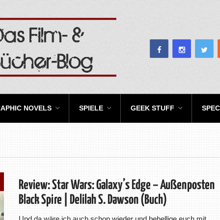
APHIC NOVELS
SPIELE
GEEK STUFF
SPEC
Review: Star Wars: Galaxy’s Edge – Außenposten
Black Spire | Delilah S. Dawson (Buch)
Und da wäre ich auch schon wieder und behellige euch mit