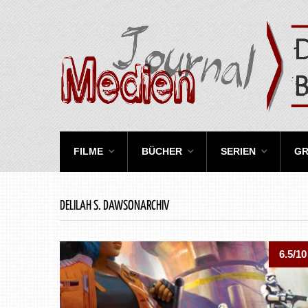
FILME
BÜCHER
SERIEN
GR
DELILAH S. DAWSONARCHIV
6.5/10