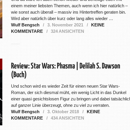
einem meiner liebsten Themen, auch wenn ich hier natürlich –
wie sonst auch überall – massiv ins Hintertreffen geraten bin.
Wird aber natürlich über kurz oder lang alles wieder …
Wulf Bengsch
3. November 2021
KEINE
KOMMENTARE
324 ANSICHTEN
Review: Star Wars: Phasma | Delilah S. Dawson
(Buch)
Und schon wird es wieder Zeit für einen neuen Star Wars-
Roman, der sich diesmal müht, ein wenig Licht in das Dunkel
einer quasi gesichtslosen Figur zu bringen und dabei tatsächlic
auf ganzer Linie überzeugt, ohne zu viel zu verraten.
Wulf Bengsch
3. Oktober 2018
KEINE
KOMMENTARE
434 ANSICHTEN