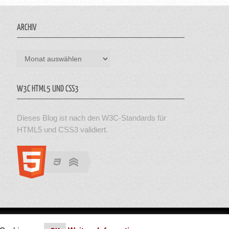
ARCHIV
Archiv
W3C HTML5 UND CSS3
Dieses Blog ist nach den W3C-Standards für
HTML5 und CSS3 validiert.
en. Theme von MyThemeShop.
Impressum
|
Datenschutz