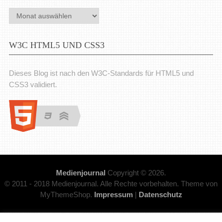
Archiv
W3C HTML5 UND CSS3
Dieses Blog ist nach den W3C-Standards für HTML5 und
CSS3 validiert.
Medienjournal
Copyright © 2026.
© 2011 - 2018 Medienjournal. Alle Rechte vorbehalten. Theme von
MyThemeShop.
Impressum
|
Datenschutz