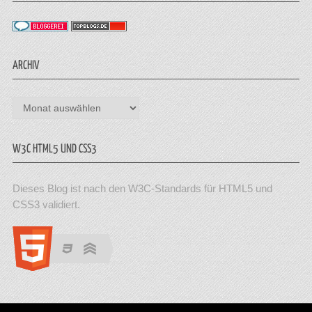
ARCHIV
Archiv
W3C HTML5 UND CSS3
Dieses Blog ist nach den W3C-Standards für HTML5 und
CSS3 validiert.