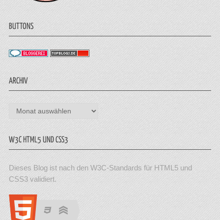
BUTTONS
ARCHIV
Archiv
W3C HTML5 UND CSS3
Dieses Blog ist nach den W3C-Standards für HTML5 und
CSS3 validiert.