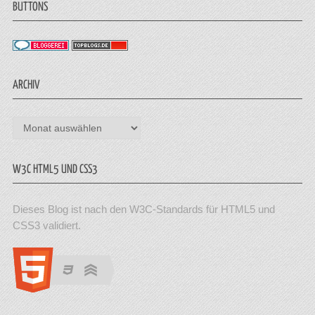
BUTTONS
ARCHIV
Archiv
W3C HTML5 UND CSS3
Dieses Blog ist nach den W3C-Standards für HTML5 und
CSS3 validiert.