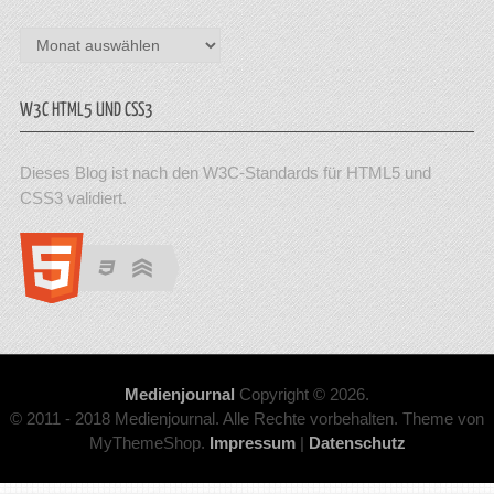
Archiv
W3C HTML5 UND CSS3
Dieses Blog ist nach den W3C-Standards für HTML5 und
CSS3 validiert.
Medienjournal
Copyright © 2026.
© 2011 - 2018 Medienjournal. Alle Rechte vorbehalten. Theme von
MyThemeShop.
Impressum
|
Datenschutz