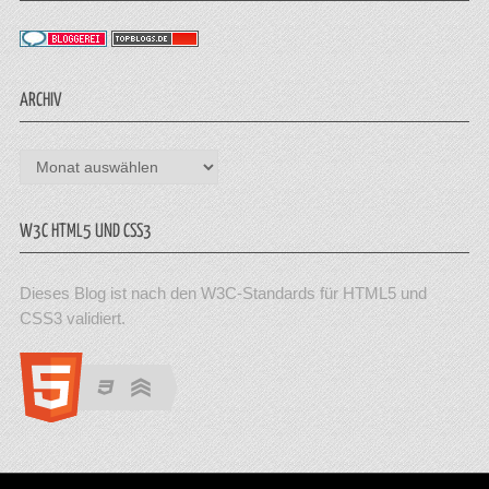
ARCHIV
Archiv
W3C HTML5 UND CSS3
Dieses Blog ist nach den W3C-Standards für HTML5 und
CSS3 validiert.