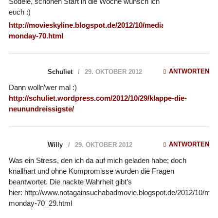
Sodele, schönen Start in die Woche wünsch ich
euch :)
http://movieskyline.blogspot.de/2012/10/media-
monday-70.html
ANTWORTEN
Schuliet
29. OKTOBER 2012
Dann wolln’wer mal :)
http://schuliet.wordpress.com/2012/10/29/klappe-die-
neunundreissigste/
ANTWORTEN
Willy
29. OKTOBER 2012
Was ein Stress, den ich da auf mich geladen habe; doch
knallhart und ohne Kompromisse wurden die Fragen
beantwortet. Die nackte Wahrheit gibt’s
hier: http://www.notagainsuchabadmovie.blogspot.de/2012/10/med
monday-70_29.html