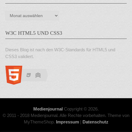
Archiv
W3C HTML5 UND CSS3
Dieses Blog ist nach den W3C-Standards für HTML5 und
CSS3 validiert.
Medienjournal
Copyright © 2026.
© 2011 - 2018 Medienjournal. Alle Rechte vorbehalten. Theme von
MyThemeShop.
Impressum
|
Datenschutz