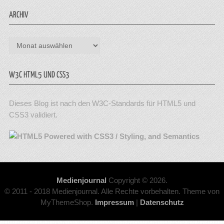
ARCHIV
Archiv
W3C HTML5 UND CSS3
Dieses Blog ist nach den W3C-Standards für HTML5 und
CSS3 validiert.
Medienjournal
Copyright © 2026.
© 2011 - 2018 Medienjournal. Alle Rechte vorbehalten. Theme von
MyThemeShop.
Impressum
|
Datenschutz