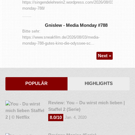
https://singendelehrerin2.wordpress.com/2026/08/03/media-
monday-788/
Gnislew
-
Media Monday #788
Bitte sehr:
https://www.sneakfilm.de/2026/08/03/media-
monday-788-gutes-kino-die-odyssee-sc...
Next »
POPULÄR
HIGHLIGHTS
Review: You – Du wirst mich lieben |
Staffel 2 (Serie)
8.0/10
Jan. 4, 2020