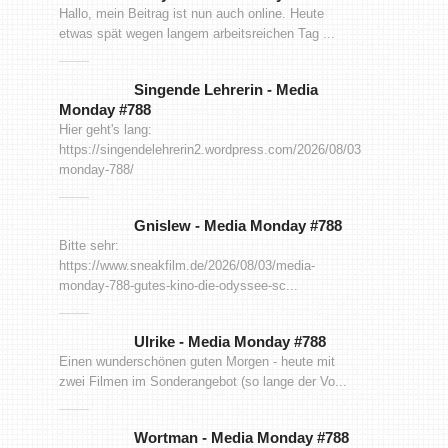
Hallo, mein Beitrag ist nun auch online. Heute
etwas spät wegen langem arbeitsreichen Tag ...
Singende Lehrerin
-
Media
Monday #788
Hier geht's lang:
https://singendelehrerin2.wordpress.com/2026/08/03/media-
monday-788/
Gnislew
-
Media Monday #788
Bitte sehr:
https://www.sneakfilm.de/2026/08/03/media-
monday-788-gutes-kino-die-odyssee-sc...
Ulrike
-
Media Monday #788
Einen wunderschönen guten Morgen - heute mit
zwei Filmen im Sonderangebot (so lange der Vo...
Wortman
-
Media Monday #788