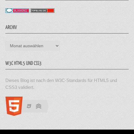
ARCHIV
Archiv
W3C HTML5 UND CSS3
Dieses Blog ist nach den W3C-Standards für HTML5 und
CSS3 validiert.