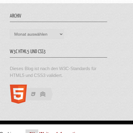
ARCHIV
Archiv
W3C HTML5 UND CSS3
Dieses Blog ist nach den W3C-Standards für
HTML5 und CSS3 validiert.
en. Theme von MyThemeShop.
Impressum
|
Datenschutz