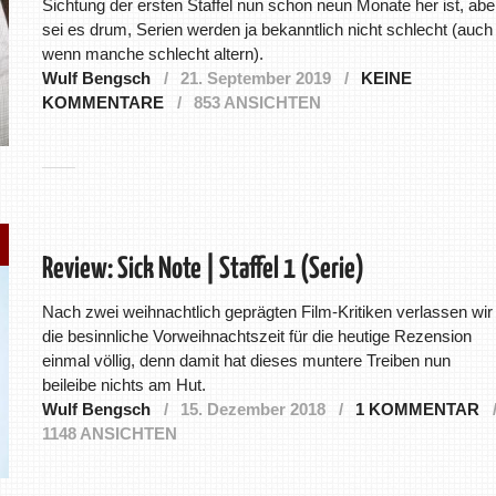
Sichtung der ersten Staffel nun schon neun Monate her ist, abe
sei es drum, Serien werden ja bekanntlich nicht schlecht (auch
wenn manche schlecht altern).
Wulf Bengsch
21. September 2019
KEINE
KOMMENTARE
853 ANSICHTEN
Review: Sick Note | Staffel 1 (Serie)
Nach zwei weihnachtlich geprägten Film-Kritiken verlassen wir
die besinnliche Vorweihnachtszeit für die heutige Rezension
einmal völlig, denn damit hat dieses muntere Treiben nun
beileibe nichts am Hut.
Wulf Bengsch
15. Dezember 2018
1 KOMMENTAR
1148 ANSICHTEN