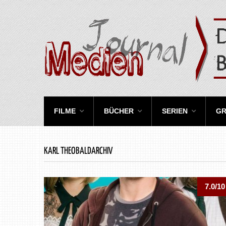
FILME
BÜCHER
SERIEN
GR
KARL THEOBALDARCHIV
7.0/10