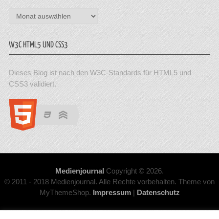
Archiv
W3C HTML5 UND CSS3
Dieses Blog ist nach den W3C-Standards für HTML5 und
CSS3 validiert.
Medienjournal
Copyright © 2026.
© 2011 - 2018 Medienjournal. Alle Rechte vorbehalten. Theme von
MyThemeShop.
Impressum
|
Datenschutz