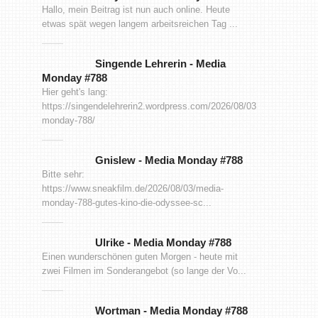
Hallo, mein Beitrag ist nun auch online. Heute
etwas spät wegen langem arbeitsreichen Tag ...
Singende Lehrerin
-
Media
Monday #788
Hier geht's lang:
https://singendelehrerin2.wordpress.com/2026/08/03/media-
monday-788/
Gnislew
-
Media Monday #788
Bitte sehr:
https://www.sneakfilm.de/2026/08/03/media-
monday-788-gutes-kino-die-odyssee-sc...
Ulrike
-
Media Monday #788
Einen wunderschönen guten Morgen - heute mit
zwei Filmen im Sonderangebot (so lange der Vo...
Wortman
-
Media Monday #788