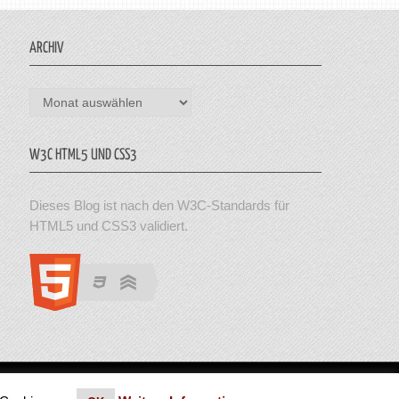
ARCHIV
Archiv
W3C HTML5 UND CSS3
Dieses Blog ist nach den W3C-Standards für
HTML5 und CSS3 validiert.
en. Theme von MyThemeShop.
Impressum
|
Datenschutz