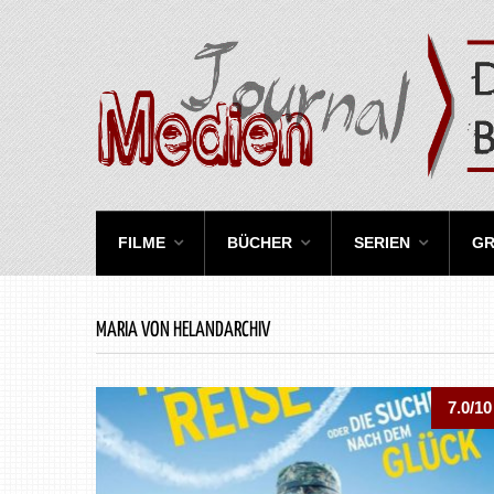
FILME
BÜCHER
SERIEN
GR
MARIA VON HELANDARCHIV
7.0/10