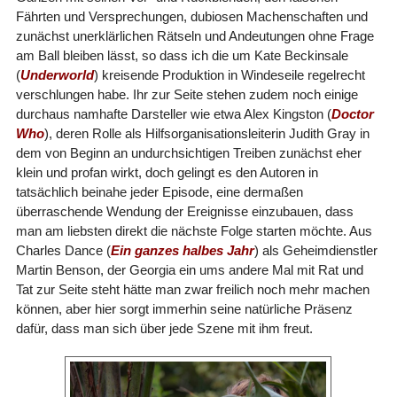
Fährten und Versprechungen, dubiosen Machenschaften und
zunächst unerklärlichen Rätseln und Andeutungen ohne Frage
am Ball bleiben lässt, so dass ich die um Kate Beckinsale
(
Underworld
) kreisende Produktion in Windeseile regelrecht
verschlungen habe. Ihr zur Seite stehen zudem noch einige
durchaus namhafte Darsteller wie etwa Alex Kingston (
Doctor
Who
), deren Rolle als Hilfsorganisationsleiterin Judith Gray in
dem von Beginn an undurchsichtigen Treiben zunächst eher
klein und profan wirkt, doch gelingt es den Autoren in
tatsächlich beinahe jeder Episode, eine dermaßen
überraschende Wendung der Ereignisse einzubauen, dass
man am liebsten direkt die nächste Folge starten möchte. Aus
Charles Dance (
Ein ganzes halbes Jahr
) als Geheimdienstler
Martin Benson, der Georgia ein ums andere Mal mit Rat und
Tat zur Seite steht hätte man zwar freilich noch mehr machen
können, aber hier sorgt immerhin seine natürliche Präsenz
dafür, dass man sich über jede Szene mit ihm freut.