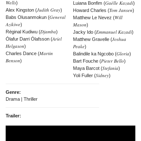
Wells
Gaëlle Kazadi
)
Luiana Bonfim (
)
Judith Gray
Tom Jansen
Alex Kingston (
)
Howard Charles (
)
General
Will
Babs Olusanmokun (
Matthew Le Nevez (
Azikiwe
Mason
)
)
Djamba
Emmanuel Kazadi
Réginal Kudiwu (
)
Jacky Ido (
)
Ariel
Joshua
Ólafur Darri Ólafsson (
Matthew Gravelle (
Helgason
Peake
)
)
Martin
Gloria
Charles Dance (
Balindile ka Ngcobo (
)
Benson
Pieter Bello
)
Bart Fouche (
)
Stefania
Maya Barcot (
)
Sidney
Yoli Fuller (
)
Genre:
Drama | Thriller
Trailer: