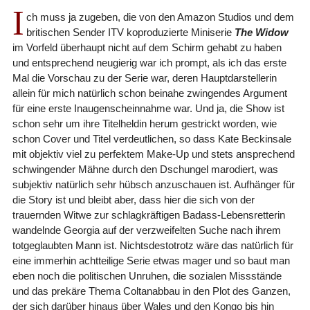
I
ch muss ja zugeben, die von den Amazon Studios und dem
britischen Sender ITV koproduzierte Miniserie
The Widow
im Vorfeld überhaupt nicht auf dem Schirm gehabt zu haben
und entsprechend neugierig war ich prompt, als ich das erste
Mal die Vorschau zu der Serie war, deren Hauptdarstellerin
allein für mich natürlich schon beinahe zwingendes Argument
für eine erste Inaugenscheinnahme war. Und ja, die Show ist
schon sehr um ihre Titelheldin herum gestrickt worden, wie
schon Cover und Titel verdeutlichen, so dass Kate Beckinsale
mit objektiv viel zu perfektem Make-Up und stets ansprechend
schwingender Mähne durch den Dschungel marodiert, was
subjektiv natürlich sehr hübsch anzuschauen ist. Aufhänger für
die Story ist und bleibt aber, dass hier die sich von der
trauernden Witwe zur schlagkräftigen Badass-Lebensretterin
wandelnde Georgia auf der verzweifelten Suche nach ihrem
totgeglaubten Mann ist. Nichtsdestotrotz wäre das natürlich für
eine immerhin achtteilige Serie etwas mager und so baut man
eben noch die politischen Unruhen, die sozialen Missstände
und das prekäre Thema Coltanabbau in den Plot des Ganzen,
der sich darüber hinaus über Wales und den Kongo bis hin