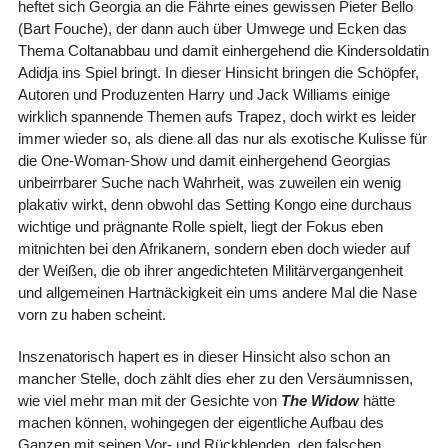
heftet sich Georgia an die Fährte eines gewissen Pieter Bello
(Bart Fouche), der dann auch über Umwege und Ecken das
Thema Coltanabbau und damit einhergehend die Kindersoldatin
Adidja ins Spiel bringt. In dieser Hinsicht bringen die Schöpfer,
Autoren und Produzenten Harry und Jack Williams einige
wirklich spannende Themen aufs Trapez, doch wirkt es leider
immer wieder so, als diene all das nur als exotische Kulisse für
die One-Woman-Show und damit einhergehend Georgias
unbeirrbarer Suche nach Wahrheit, was zuweilen ein wenig
plakativ wirkt, denn obwohl das Setting Kongo eine durchaus
wichtige und prägnante Rolle spielt, liegt der Fokus eben
mitnichten bei den Afrikanern, sondern eben doch wieder auf
der Weißen, die ob ihrer angedichteten Militärvergangenheit
und allgemeinen Hartnäckigkeit ein ums andere Mal die Nase
vorn zu haben scheint.
Inszenatorisch hapert es in dieser Hinsicht also schon an
mancher Stelle, doch zählt dies eher zu den Versäumnissen,
wie viel mehr man mit der Gesichte von
The Widow
hätte
machen können, wohingegen der eigentliche Aufbau des
Ganzen mit seinen Vor- und Rückblenden, den falschen