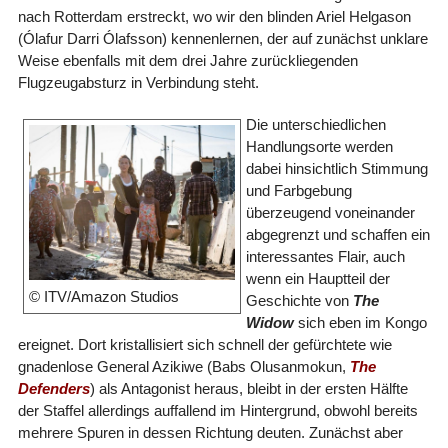
nach Rotterdam erstreckt, wo wir den blinden Ariel Helgason
(Ólafur Darri Ólafsson) kennenlernen, der auf zunächst unklare
Weise ebenfalls mit dem drei Jahre zurückliegenden
Flugzeugabsturz in Verbindung steht.
Die unterschiedlichen
Handlungsorte werden
dabei hinsichtlich Stimmung
und Farbgebung
überzeugend voneinander
abgegrenzt und schaffen ein
interessantes Flair, auch
wenn ein Hauptteil der
© ITV/Amazon Studios
Geschichte von
The
Widow
sich eben im Kongo
ereignet. Dort kristallisiert sich schnell der gefürchtete wie
gnadenlose General Azikiwe (Babs Olusanmokun,
The
Defenders
) als Antagonist heraus, bleibt in der ersten Hälfte
der Staffel allerdings auffallend im Hintergrund, obwohl bereits
mehrere Spuren in dessen Richtung deuten. Zunächst aber