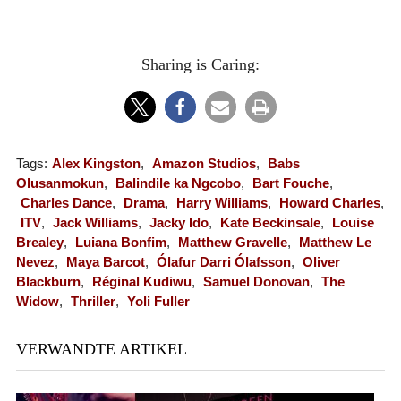
Sharing is Caring:
Tags:
Alex Kingston
,
Amazon Studios
,
Babs
Olusanmokun
,
Balindile ka Ngcobo
,
Bart Fouche
,
Charles Dance
,
Drama
,
Harry Williams
,
Howard Charles
,
ITV
,
Jack Williams
,
Jacky Ido
,
Kate Beckinsale
,
Louise
Brealey
,
Luiana Bonfim
,
Matthew Gravelle
,
Matthew Le
Nevez
,
Maya Barcot
,
Ólafur Darri Ólafsson
,
Oliver
Blackburn
,
Réginal Kudiwu
,
Samuel Donovan
,
The
Widow
,
Thriller
,
Yoli Fuller
VERWANDTE ARTIKEL