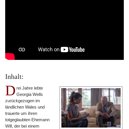
Inhalt:
D
rei Jahre lebte
Georgia Wells
zurückgezogen im
ländlichen Wales und
trauerte um ihren
totgeglaubten Ehemann
Will, der bei einem