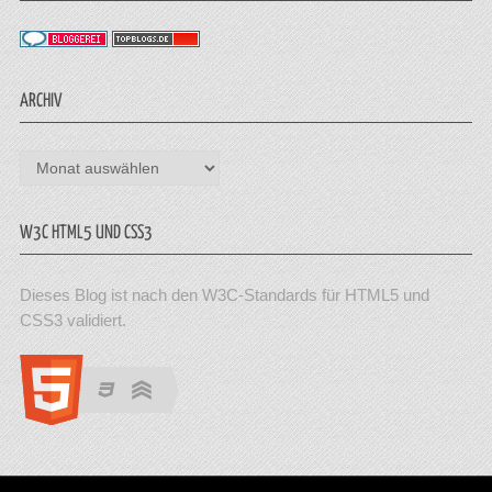
ARCHIV
Archiv
W3C HTML5 UND CSS3
Dieses Blog ist nach den W3C-Standards für HTML5 und
CSS3 validiert.