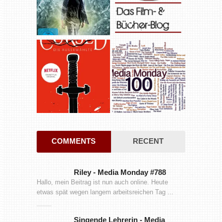
COMMENTS
RECENT
Riley
-
Media Monday #788
Hallo, mein Beitrag ist nun auch online. Heute
etwas spät wegen langem arbeitsreichen Tag ...
Singende Lehrerin
-
Media