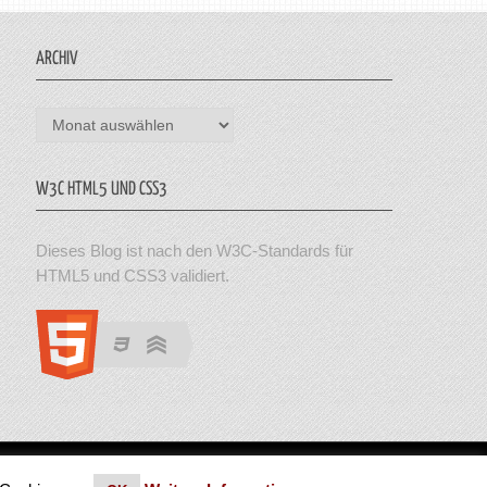
ARCHIV
Archiv
W3C HTML5 UND CSS3
Dieses Blog ist nach den W3C-Standards für
HTML5 und CSS3 validiert.
en. Theme von MyThemeShop.
Impressum
|
Datenschutz