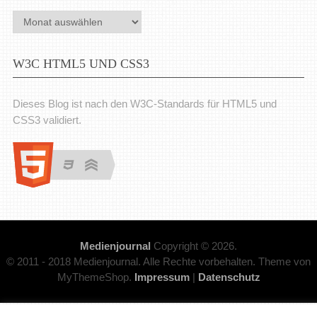
Archiv
W3C HTML5 UND CSS3
Dieses Blog ist nach den W3C-Standards für HTML5 und
CSS3 validiert.
Medienjournal
Copyright © 2026.
© 2011 - 2018 Medienjournal. Alle Rechte vorbehalten. Theme von
MyThemeShop.
Impressum
|
Datenschutz