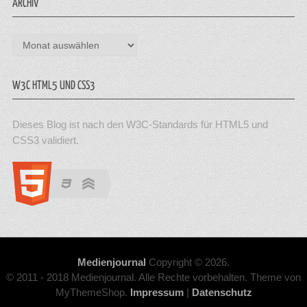
ARCHIV
Archiv
W3C HTML5 UND CSS3
Dieses Blog ist nach den W3C-Standards für HTML5 und
CSS3 validiert.
Medienjournal
Copyright © 2026.
© 2011 - 2018 Medienjournal. Alle Rechte vorbehalten. Theme von
MyThemeShop.
Impressum
|
Datenschutz