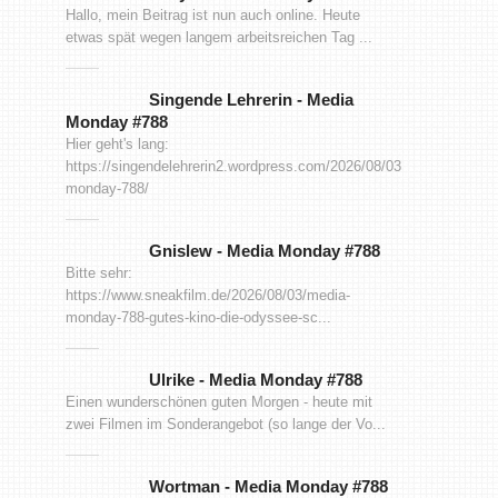
Hallo, mein Beitrag ist nun auch online. Heute
etwas spät wegen langem arbeitsreichen Tag ...
Singende Lehrerin
-
Media
Monday #788
Hier geht's lang:
https://singendelehrerin2.wordpress.com/2026/08/03/media-
monday-788/
Gnislew
-
Media Monday #788
Bitte sehr:
https://www.sneakfilm.de/2026/08/03/media-
monday-788-gutes-kino-die-odyssee-sc...
Ulrike
-
Media Monday #788
Einen wunderschönen guten Morgen - heute mit
zwei Filmen im Sonderangebot (so lange der Vo...
Wortman
-
Media Monday #788