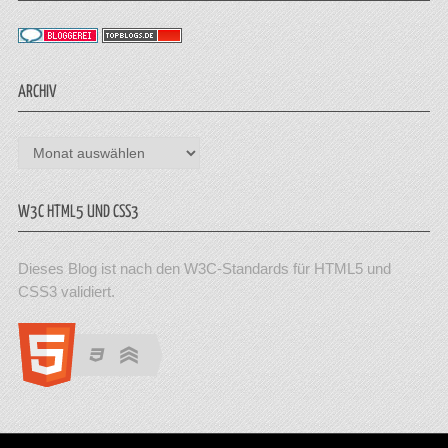
ARCHIV
Archiv
W3C HTML5 UND CSS3
Dieses Blog ist nach den W3C-Standards für HTML5 und
CSS3 validiert.