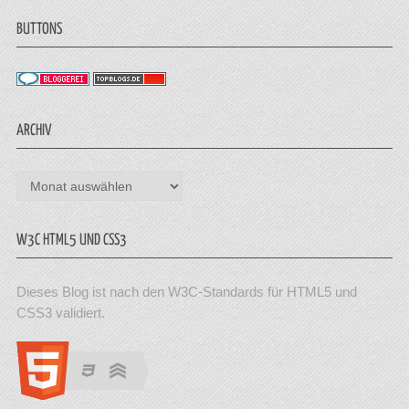
BUTTONS
ARCHIV
Archiv
W3C HTML5 UND CSS3
Dieses Blog ist nach den W3C-Standards für HTML5 und
CSS3 validiert.