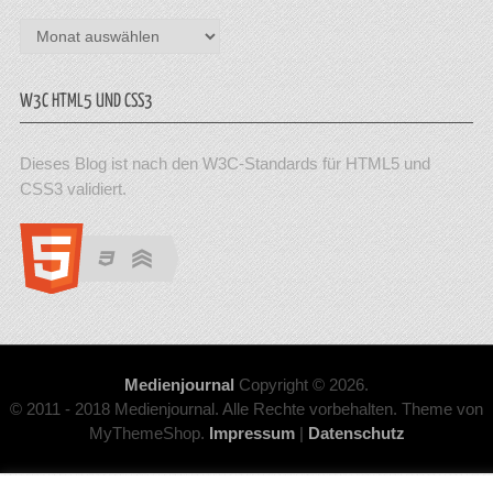
Archiv
W3C HTML5 UND CSS3
Dieses Blog ist nach den W3C-Standards für HTML5 und
CSS3 validiert.
Medienjournal
Copyright © 2026.
© 2011 - 2018 Medienjournal. Alle Rechte vorbehalten. Theme von
MyThemeShop.
Impressum
|
Datenschutz