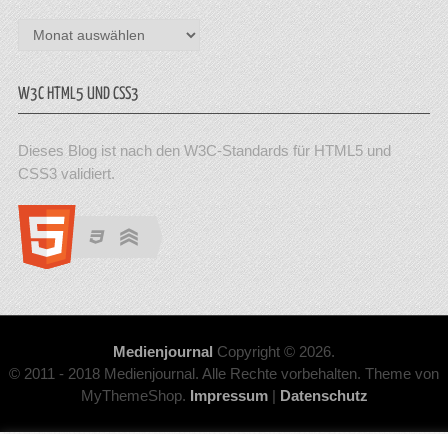
Archiv
W3C HTML5 UND CSS3
Dieses Blog ist nach den W3C-Standards für HTML5 und
CSS3 validiert.
Medienjournal
Copyright © 2026.
© 2011 - 2018 Medienjournal. Alle Rechte vorbehalten. Theme von
MyThemeShop.
Impressum
|
Datenschutz