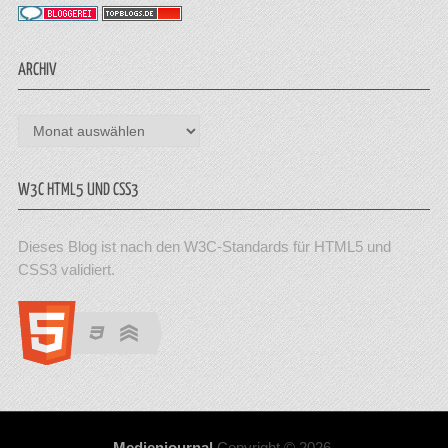
ARCHIV
Archiv
W3C HTML5 UND CSS3
Dieses Blog ist nach den W3C-Standards für HTML5 und
CSS3 validiert.
Medienjournal
Copyright © 2026.