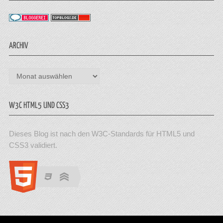
ARCHIV
Archiv
W3C HTML5 UND CSS3
Dieses Blog ist nach den W3C-Standards für HTML5 und
CSS3 validiert.