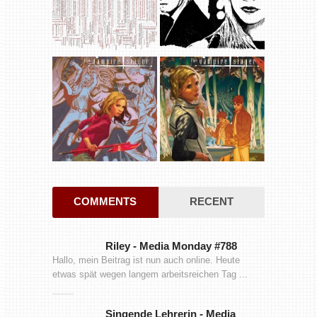
COMMENTS
RECENT
Riley
-
Media Monday #788
Hallo, mein Beitrag ist nun auch online. Heute
etwas spät wegen langem arbeitsreichen Tag ...
Singende Lehrerin
-
Media