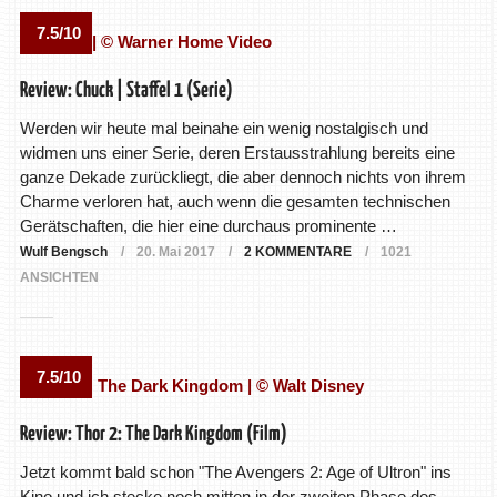
7.5/10
Review: Chuck | Staffel 1 (Serie)
Werden wir heute mal beinahe ein wenig nostalgisch und
widmen uns einer Serie, deren Erstausstrahlung bereits eine
ganze Dekade zurückliegt, die aber dennoch nichts von ihrem
Charme verloren hat, auch wenn die gesamten technischen
Gerätschaften, die hier eine durchaus prominente …
Wulf Bengsch
20. Mai 2017
2 KOMMENTARE
1021
ANSICHTEN
7.5/10
Review: Thor 2: The Dark Kingdom (Film)
Jetzt kommt bald schon "The Avengers 2: Age of Ultron" ins
Kino und ich stecke noch mitten in der zweiten Phase des