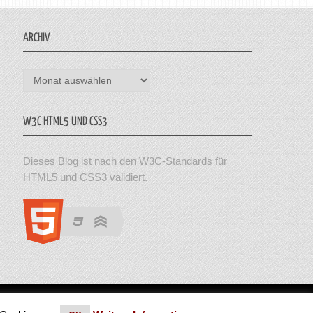
ARCHIV
Archiv
W3C HTML5 UND CSS3
Dieses Blog ist nach den W3C-Standards für
HTML5 und CSS3 validiert.
en. Theme von MyThemeShop.
Impressum
|
Datenschutz