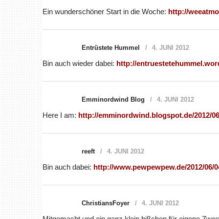
Ein wunderschöner Start in die Woche:
http://weeatmo
Entrüstete Hummel
4. JUNI 2012
Bin auch wieder dabei:
http://entruestetehummel.wo
Emminordwind Blog
4. JUNI 2012
Here I am:
http://emminordwind.blogspot.de/2012/0
reeft
4. JUNI 2012
Bin auch dabei:
http://www.pewpewpew.de/2012/06/0
ChristiansFoyer
4. JUNI 2012
Mitgemacht und ein ganz klein bißchen für eigene Zwe