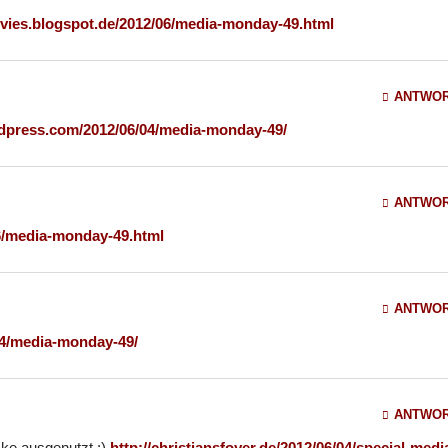
vies.blogspot.de/2012/06/media-monday-49.html
ANTWO
rdpress.com/2012/06/04/media-monday-49/
ANTWO
6/media-monday-49.html
ANTWO
4/media-monday-49/
ANTWO
cke ausgenutzt ;)
http://christiansfoyer.de/2012/06/04/special-medi