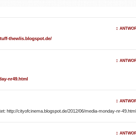
ANTWO
stuff-thewlis.blogspot.de/
ANTWO
nday-nr49.html
ANTWO
et: http://cityofcinema.blogspot.de/2012/06/media-monday-nr-49.htm
ANTWO