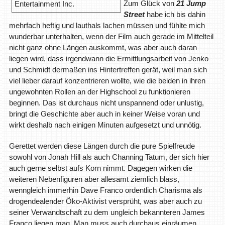
Zum Glück von
21 Jump
Entertainment Inc.
Street
habe ich bis dahin
mehrfach heftig und lauthals lachen müssen und fühlte mich
wunderbar unterhalten, wenn der Film auch gerade im Mittelteil
nicht ganz ohne Längen auskommt, was aber auch daran
liegen wird, dass irgendwann die Ermittlungsarbeit von Jenko
und Schmidt dermaßen ins Hintertreffen gerät, weil man sich
viel lieber darauf konzentrieren wollte, wie die beiden in ihren
ungewohnten Rollen an der Highschool zu funktionieren
beginnen. Das ist durchaus nicht unspannend oder unlustig,
bringt die Geschichte aber auch in keiner Weise voran und
wirkt deshalb nach einigen Minuten aufgesetzt und unnötig.
Gerettet werden diese Längen durch die pure Spielfreude
sowohl von Jonah Hill als auch Channing Tatum, der sich hier
auch gerne selbst aufs Korn nimmt. Dagegen wirken die
weiteren Nebenfiguren aber allesamt ziemlich blass,
wenngleich immerhin Dave Franco ordentlich Charisma als
drogendealender Öko-Aktivist versprüht, was aber auch zu
seiner Verwandtschaft zu dem ungleich bekannteren James
Franco liegen mag. Man muss auch durchaus einräumen,