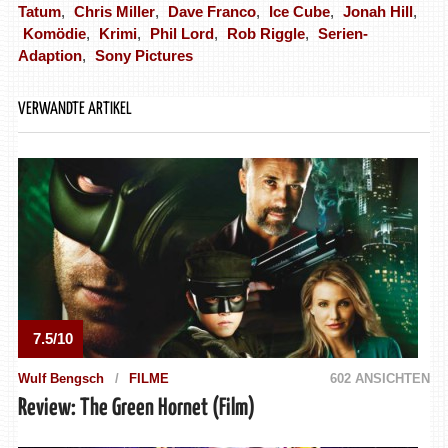
Tatum
,
Chris Miller
,
Dave Franco
,
Ice Cube
,
Jonah Hill
,
Komödie
,
Krimi
,
Phil Lord
,
Rob Riggle
,
Serien-
Adaption
,
Sony Pictures
VERWANDTE ARTIKEL
7.5/10
Wulf Bengsch
FILME
602 ANSICHTEN
Review: The Green Hornet (Film)