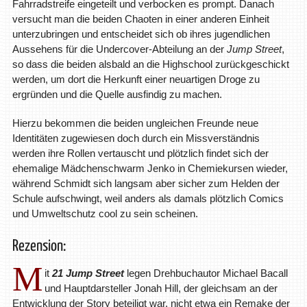
Fahrradstreife eingeteilt und verbocken es prompt. Danach
versucht man die beiden Chaoten in einer anderen Einheit
unterzubringen und entscheidet sich ob ihres jugendlichen
Aussehens für die Undercover-Abteilung an der
Jump Street
,
so dass die beiden alsbald an die Highschool zurückgeschickt
werden, um dort die Herkunft einer neuartigen Droge zu
ergründen und die Quelle ausfindig zu machen.
Hierzu bekommen die beiden ungleichen Freunde neue
Identitäten zugewiesen doch durch ein Missverständnis
werden ihre Rollen vertauscht und plötzlich findet sich der
ehemalige Mädchenschwarm Jenko in Chemiekursen wieder,
während Schmidt sich langsam aber sicher zum Helden der
Schule aufschwingt, weil anders als damals plötzlich Comics
und Umweltschutz cool zu sein scheinen.
Rezension:
M
it
21 Jump Street
legen Drehbuchautor Michael Bacall
und Hauptdarsteller Jonah Hill, der gleichsam an der
Entwicklung der Story beteiligt war, nicht etwa ein Remake der