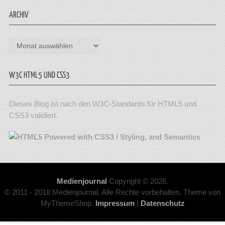
ARCHIV
Archiv
W3C HTML5 UND CSS3
Dieses Blog ist nach den W3C-Standards für HTML5 und
CSS3 validiert.
Medienjournal
Copyright © 2026.
© 2011 - 2018 Medienjournal. Alle Rechte vorbehalten. Theme von
MyThemeShop.
Impressum
|
Datenschutz