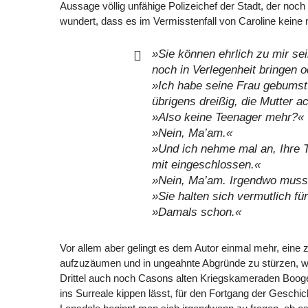
Aussage völlig unfähige Polizeichef der Stadt, der no
wundert, dass es im Vermisstenfall von Caroline keine ne
»Sie können ehrlich zu mir se
noch in Verlegenheit bringen 
»Ich habe seine Frau gebumst.
übrigens dreißig, die Mutter a
»Also keine Teenager mehr?«
»Nein, Ma’am.«
»Und ich nehme mal an, Ihre T
mit eingeschlossen.«
»Nein, Ma’am. Irgendwo muss
»Sie halten sich vermutlich f
»Damals schon.«
Vor allem aber gelingt es dem Autor einmal mehr, eine
aufzuzäumen und in ungeahnte Abgründe zu stürzen, wie
Drittel auch noch Casons alten Kriegskameraden Booge
ins Surreale kippen lässt, für den Fortgang der Geschich