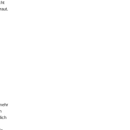
cht
raut.
 mehr
n
lich