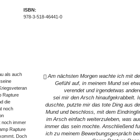
ISBN:
978-3-518-46441-0
au als auch
Am nächsten Morgen wachte ich mit d
 seine
Gefühl auf, in meinem Mund sei etw
 Kriegsveteran
verendet und irgendetwas ander
p Rapture
sei mir den Arsch hinaufgekrabbelt. I
d die
duschte, putzte mir das tote Ding aus d
t noch
Mund und beschloss, mit dem Eindringli
on
im Arsch einfach weiterzuleben, was au
ist noch immer
immer das sein mochte. Anschließend fu
 Camp Rapture
ich zu meinem Bewerbungsgespräch be
wegkommt. Doch