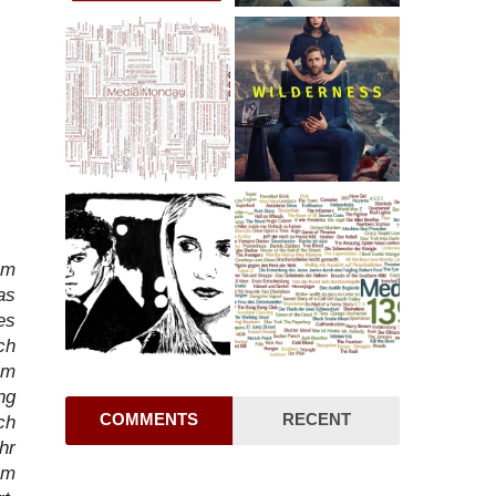
em
as
es
ch
em
ng
COMMENTS
RECENT
ch
hr
im