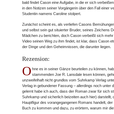
bald findet Cason eine Aufgabe, in die er sich verbeißen
in den Notizen seiner Vorgängerin über den Fall einer v
Studentin namens Caroline stolpert.
Zunächst scheint es, als verliefen Casons Bemühungen
und selbst sein gut situierter Bruder, seines Zeichens
Mädchen zu berichten, doch Cason verbeißt sich mehr u
Video seinen Weg zu ihm findet, ist klar, dass Cason etw
der Dinge und den Geheimnissen, die darunter liegen.
Rezension:
O
hne es in seiner Gänze beurteilen zu können, hab
stammenden Joe R. Lansdale lesen können, geh
unzweifelhaft nicht grundlos vom Suhrkamp Verlag unte
Verlag in gebundener Fassung – allerdings noch unter 
gelernt habe ich auch, dass der Roman zwar für sich st
Suhrkamp und sicherlich beizeiten auch hier) darstellt
Hauptfigur des vorangegangenen Romans handelt, der 
Buch zu kommen und dazu, zu erörtern, warum mir die G