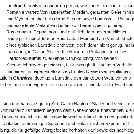
Im Grunde weiß man ziemlich genau, was einen bei einem Lansd
Roman erwartet: Von rätselhaften Morden, geraunten Geheimnis
und Mysterien über teils derbe Szenen sowie humorvolle Passag
und exzellente Metaphern bis hin zu Themen wie Bigotterie,
Rassenhass, Doppelmoral und natürlich dem unvermeidlichen,
eindringlich geschilderten Südstaaten-Flair sind alle Versatzstück
eines typischen Lansdale enthalten, doch damit nicht genug, mein
man auch, in Cason Statler den typischen Protagonisten eines
Hardboiled-Krimis zu erkennen, trunksüchtig, von seinen
Kriegserlebnissen gezeichnet, teils zwanghaft in seinem Verhalte
und einer ihm eigenen Moral verpflichtet. Diesen vermeintlichen
ufig in
Gluthitze
, doch geht Lansdale den dankbaren Weg, ein ums
echen und seine Figuren zu konterkarieren, ohne dass der Erzählton 
sich durchaus ausgiebig Zeit, Camp Rapture, Statler und sein Umfe
Kriminalfall zu schlittern beginnt, dem Geheimnisse innewohnen, die
 Dass es bis dahin nicht langweilig wird, verdankt man dem pointiert
lten Dialogen, schmissigen Sprüchen und einfallsreichen Szenen und
tung, die für gefällige Wortgefechte herhalten darf sowie der nach ei