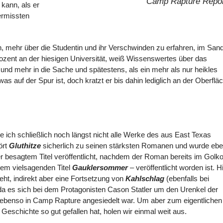
Camp Rapture Repor
 kann, als er
ermissten
, mehr über die Studentin und ihr Verschwinden zu erfahren, im San
 Dozent an der hiesigen Universität, weiß Wissenswertes über das
nd mehr in die Sache und spätestens, als ein mehr als nur heikles
as auf der Spur ist, doch kratzt er bis dahin lediglich an der Oberflä
e ich schließlich noch längst nicht alle Werke des aus East Texas
ört
Gluthitze
sicherlich zu seinen stärksten Romanen und wurde eb
r besagtem Titel veröffentlicht, nachdem der Roman bereits im Golk
dem vielsagenden Titel
Gauklersommer
– veröffentlicht worden ist. H
eht, indirekt aber eine Fortsetzung von
Kahlschlag
(ebenfalls bei
, da es sich bei dem Protagonisten Cason Statler um den Urenkel der
ebenso in Camp Rapture angesiedelt war. Um aber zum eigentlichen
eschichte so gut gefallen hat, holen wir einmal weit aus.