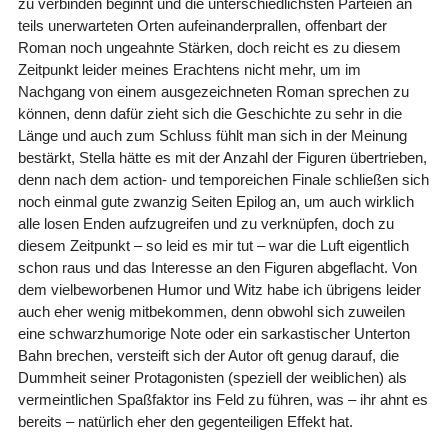
zu verbinden beginnt und die unterschiedlichsten Parteien an
teils unerwarteten Orten aufeinanderprallen, offenbart der
Roman noch ungeahnte Stärken, doch reicht es zu diesem
Zeitpunkt leider meines Erachtens nicht mehr, um im
Nachgang von einem ausgezeichneten Roman sprechen zu
können, denn dafür zieht sich die Geschichte zu sehr in die
Länge und auch zum Schluss fühlt man sich in der Meinung
bestärkt, Stella hätte es mit der Anzahl der Figuren übertrieben,
denn nach dem action- und temporeichen Finale schließen sich
noch einmal gute zwanzig Seiten Epilog an, um auch wirklich
alle losen Enden aufzugreifen und zu verknüpfen, doch zu
diesem Zeitpunkt – so leid es mir tut – war die Luft eigentlich
schon raus und das Interesse an den Figuren abgeflacht. Von
dem vielbeworbenen Humor und Witz habe ich übrigens leider
auch eher wenig mitbekommen, denn obwohl sich zuweilen
eine schwarzhumorige Note oder ein sarkastischer Unterton
Bahn brechen, versteift sich der Autor oft genug darauf, die
Dummheit seiner Protagonisten (speziell der weiblichen) als
vermeintlichen Spaßfaktor ins Feld zu führen, was – ihr ahnt es
bereits – natürlich eher den gegenteiligen Effekt hat.