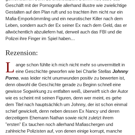
Geschäft mit der Pornografie allerhand illustre wie zwielichtige
Gestalten auf den Plan ruft und so trachten ihm nicht nur ein
Mafia-Emporkömmling und ein neurotischer Killer nach dem
Leben, sondern auch der Ex seiner Ex nach dem Geld, das er
allwöchentlich abzuliefern hat, derweil auch das FBI und die
Polizei ihre Finger im Spiel haben…
Rezension:
L
ange schon fühlte ich mich nicht mehr so unvermittelt in
eine Geschichte geworfen wie bei Charlie Stellas
Johnny
Porno
, was leider nicht unumwunden positiv zu bewerten ist,
denn obwohl die Geschichte gerade zu Beginn schnell eine
gewisse Sogwirkung zu entfalten weiß, überwirft sich der Autor
wie es scheint mit seinen Figuren, denn wer meint, es gehe
dem Titel nach hauptsächlich um Johnny, der ist schon einmal
schief gewickelt, denn neben dessen Ex Nancy und deren
derzeitigem Ehemann Nathan sowie nicht zuletzt ihrem
"ersten" Ex tauchen noch allerhand Mafiaschergen und
zahlreiche Polizisten auf, von denen einige korrupt, manche