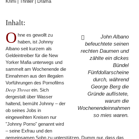
Krimi | Thriller | Drama
Inhalt:
O
hne es gewollt zu
John Albano
haben, ist Johnny
befeuchtete seinen
Albano seit kurzem als
rechten Daumen und
Geldeintreiber für die New
zählte ein dickes
Yorker Mafia unterwegs und
Bündel
sammelt am Wochenende die
Fünfdollarscheine
Einnahmen aus den illegalen
durch, während
Vorführungen des Pornofilms
George Berg die
Deep Throat
ein. Sich
Gründe auflistete,
dergestalt über Wasser
warum die
haltend, bemüht Johnny – der
Wochenendeinnahmen
ob seines Jobs in
so mies waren.
eingeweihten Kreisen nur
"Johnny Porno" genannt wird
– seine Exfrau und den
gemeinsamen Sohn zu unterstützen. Dumm nur, dass das