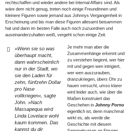
rechtschaffen und wieder andere bei Internal Affairs sind. Als
wäre dem nicht genug, treten noch einige Freundinnen und
kleinere Figuren sowie jemand aus Johnnys Vergangenheit in
Erscheinung und bis man diese Figuren allesamt beisammen
hat und dann im besten Falle auch noch zuzuordnen und
auseinanderzuhalten weiß, vergeht schon einige Zeit.
Je mehr man aber die
»Wenn sie so was
Zusammenhänge erkennt und
überhaupt macht,
zu verstehen beginnt, wer hier
dann wahrscheinlich
mit und gegen wen intrigiert,
nur in der Stadt, wo
wer wen auszurauben,
sie den Laden für
dranzukriegen, übers Ohr zu
zehn, fünfzehn Dollar
hauen versucht, umso klarer
pro Nase
wird leider auch, wie über die
vollkriegen«, sagte
Maßen konstruiert das
John. »Nach
Geschehen in
Johnny Porno
Massapequa wird
eigentlich ist, denn manchmal
Linda Lovelace wohl
wirkt es, als werde die
kaum kommen. Das
Geschichte mit diesem
kannst du dir
Sammelsurium an Figuren