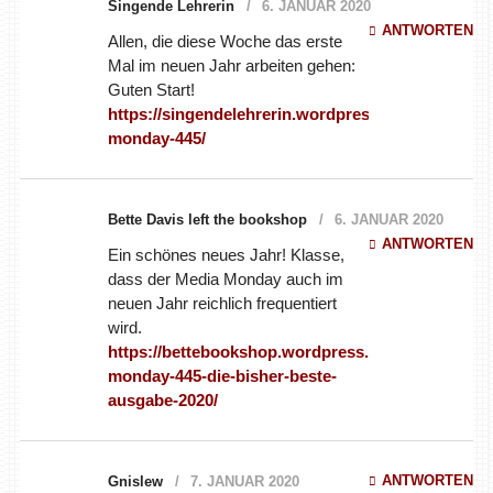
https://singendelehrerin.wordpress.com/2020/01/06/media-
monday-445/
Bette Davis left the bookshop
6. JANUAR 2020
ANTWORTEN
Ein schönes neues Jahr! Klasse, dass der
Media Monday auch im neuen Jahr reichlich
frequentiert wird.
https://bettebookshop.wordpress.com/2020/01/06/media-
monday-445-die-bisher-beste-ausgabe-2020/
ANTWORTEN
Gnislew
7. JANUAR 2020
Mit Verspätung bin ich nun auch dabei:
https://www.sneakfilm.de/2020/01/07/filme-
disney-london-police-academy-
griessnockerlaffaere/