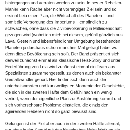
hintergangen und verraten worden zu sein. In bester Rebellen-
Manier kann Rache aber nicht vorrangiges Ziel sein und so
ersinnt Leia einen Plan, die Wirtschaft des Planeten – und
somit die Versorgung des Imperiums – empfindlich zu
schwächen, ohne dass die Zivilbevölkerung in Mitleidenschaft
gezogen wird (wobei ich mich bei diesem, gefühlt gänzlich aus
Lava, Gestein und lebensfeindlicher Umgebung bestehenden
Planeten ja durchaus schon manches Mal gefragt habe, wo
denn diese Bevölkerung sein soll). Der Band präsentiert sich
derweil zunächst einmal als klassische Heist-Story und unter
Federführung von Leia wird zunächst einmal ein Team aus
Spezialisten zusammengestellt, zu denen auch ein bekannter
Gestaltwandler gehört. Hier finden sich dann auch die
unterhaltsamsten und kurzweiligsten Momente der Geschichte,
die sich in der zweiten Hälfte dem Gefühl nach ein wenig
verliert, wenn der eigentliche Plan zur Ausführung kommt und
sich vorhersehbare Probleme einstellen, die einzig den
agierenden Rebellen nicht so ganz bewusst sind.
Gelungen ist der Plot aber auch in der zweiten Hälfte allemal,
nur eben in der Kombi mit den klassischen Heist-Motiven ein