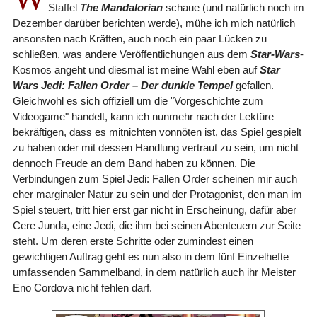
Staffel
The Mandalorian
schaue (und natürlich noch im
Dezember darüber berichten werde), mühe ich mich natürlich
ansonsten nach Kräften, auch noch ein paar Lücken zu
schließen, was andere Veröffentlichungen aus dem
Star-Wars
-
Kosmos angeht und diesmal ist meine Wahl eben auf
Star
Wars Jedi: Fallen Order – Der dunkle Tempel
gefallen.
Gleichwohl es sich offiziell um die "Vorgeschichte zum
Videogame" handelt, kann ich nunmehr nach der Lektüre
bekräftigen, dass es mitnichten vonnöten ist, das Spiel gespielt
zu haben oder mit dessen Handlung vertraut zu sein, um nicht
dennoch Freude an dem Band haben zu können. Die
Verbindungen zum Spiel
Jedi: Fallen Order
scheinen mir auch
eher marginaler Natur zu sein und der Protagonist, den man im
Spiel steuert, tritt hier erst gar nicht in Erscheinung, dafür aber
Cere Junda, eine Jedi, die ihm bei seinen Abenteuern zur Seite
steht. Um deren erste Schritte oder zumindest einen
gewichtigen Auftrag geht es nun also in dem fünf Einzelhefte
umfassenden Sammelband, in dem natürlich auch ihr Meister
Eno Cordova nicht fehlen darf.