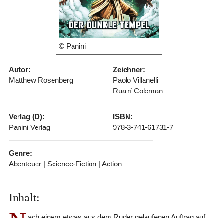
© Panini
Autor:
Zeichner:
Matthew Rosenberg
Paolo Villanelli
Ruairí Coleman
Verlag (D):
ISBN:
Panini Verlag
978-3-741-61731-7
Genre:
Abenteuer | Science-Fiction | Action
Inhalt:
ach einem etwas aus dem Ruder gelaufenen Auftrag auf