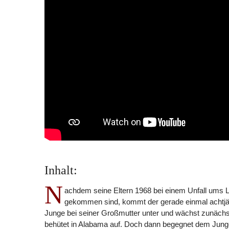
Inhalt:
N
achdem seine Eltern 1968 bei einem Unfall ums 
gekommen sind, kommt der gerade einmal achtjä
Junge bei seiner Großmutter unter und wächst zunächs
behütet in Alabama auf. Doch dann begegnet dem Jun