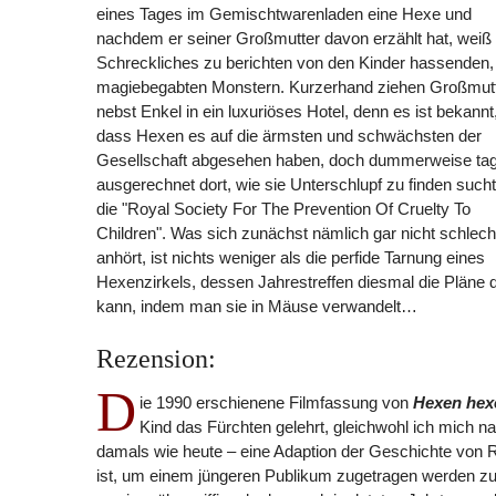
eines Tages im Gemischtwarenladen eine Hexe und
nachdem er seiner Großmutter davon erzählt hat, weiß
Schreckliches zu berichten von den Kinder hassenden,
magiebegabten Monstern. Kurzerhand ziehen Großmut
nebst Enkel in ein luxuriöses Hotel, denn es ist bekannt
dass Hexen es auf die ärmsten und schwächsten der
Gesellschaft abgesehen haben, doch dummerweise tag
ausgerechnet dort, wie sie Unterschlupf zu finden such
die "Royal Society For The Prevention Of Cruelty To
Children". Was sich zunächst nämlich gar nicht schlech
anhört, ist nichts weniger als die perfide Tarnung eines
Hexenzirkels, dessen Jahrestreffen diesmal die Pläne
kann, indem man sie in Mäuse verwandelt…
Rezension:
D
ie 1990 erschienene Filmfassung von
Hexen hex
Kind das Fürchten gelehrt, gleichwohl ich mich na
damals wie heute – eine Adaption der Geschichte von 
ist, um einem jüngeren Publikum zugetragen werden zu