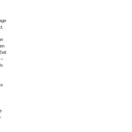
rage
t.
nn
ien
Zeit
 –
ch
so
e
e