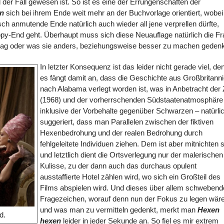
d der Fall gewesen ist. So ist es eine der Errungenschaften der
n
sich bei ihrem Ende weit mehr an der Buchvorlage orientiert, wobei
isch anmutende Ende natürlich auch wieder all jene verprellen dürfte,
y-End geht. Überhaupt muss sich diese Neuauflage natürlich die F
 mag oder was sie anders, beziehungsweise besser zu machen gedenk
In letzter Konsequenz ist das leider nicht gerade viel, de
es fängt damit an, dass die Geschichte aus Großbritann
nach Alabama verlegt worden ist, was in Anbetracht der 
(1968) und der vorherrschenden Südstaatenatmosphäre
inklusive der Vorbehalte gegenüber Schwarzen – natürli
suggeriert, dass man Parallelen zwischen der fiktiven
Hexenbedrohung und der realen Bedrohung durch
fehlgeleitete Individuen ziehen. Dem ist aber mitnichten 
und letztlich dient die Ortsverlegung nur der malerischen
Kulisse, zu der dann auch das durchaus opulent
ausstaffierte Hotel zählen wird, wo sich ein Großteil des
Films abspielen wird. Und dieses über allem schwebend
Fragezeichen, worauf denn nun der Fokus zu legen wär
und was man zu vermitteln gedenkt, merkt man
Hexen
d.
hexen
leider in jeder Sekunde an. So fiel es mir extrem