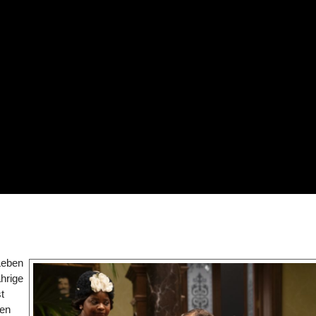
Leben
hrige
t
gen