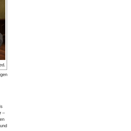
ed.
igen
ls
r –
den
 und