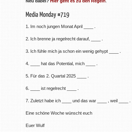
Neu dabei?
Hier geht es zu den Regeln
.
Media Monday #719
1. Im noch jungen Monat April ____ .
2. Ich brenne ja regelrecht darauf, ____ .
3. Ich fühle mich ja schon ein wenig gehypt ____ .
4. ____ hat das Potential, mich ____ .
5. Für das 2. Quartal 2025 ____ .
6. ____ ist regelrecht ____ .
7. Zuletzt habe ich ____ und das war ____ , weil ____ .
Eine schöne Woche wünscht euch
Euer Wulf