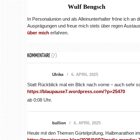
Wulf Bengsch
In Personalunion und als Alleinunterhalter fröne ich an 
Ausprägungen und freue mich stets über regen Austaus
über mich
erfahren.
KOMMENTARE
(7)
Ulrike
6. APRIL 2025
Statt Rückblick mal ein Blick nach vorne – auch sehr sc
https://blaupause7.wordpress.com/?p=25470
ab 0:08 Uhr.
bullion
6. APRIL 2025
Heute mit den Themen Gürtelprüfung, Halbmarathon im
https://moviescape.blog/2025/04/07/media-monday-7