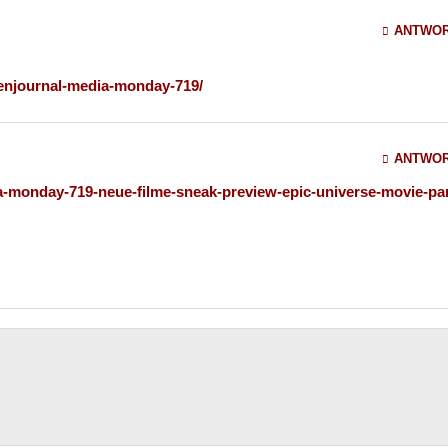
ANTWO
enjournal-media-monday-719/
ANTWO
a-monday-719-neue-filme-sneak-preview-epic-universe-movie-pa