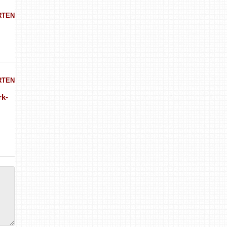
RTEN
RTEN
rk-