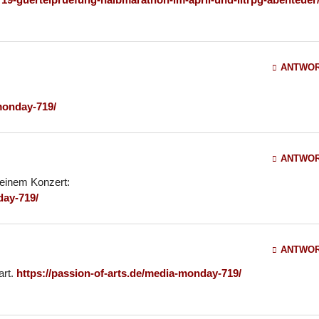
ANTWO
monday-719/
ANTWO
 einem Konzert:
day-719/
ANTWO
art.
https://passion-of-arts.de/media-monday-719/