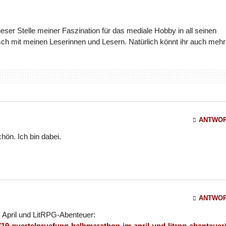
dieser Stelle meiner Faszination für das mediale Hobby in all seinen
ch mit meinen Leserinnen und Lesern. Natürlich könnt ihr auch mehr
ANTWO
hön. Ich bin dabei.
ANTWO
 April und LitRPG-Abenteuer:
19-guertelpruefung-halbmarathon-im-april-und-litrpg-abenteuer